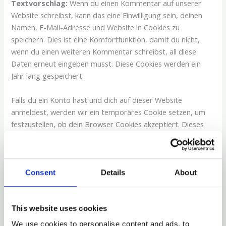
Textvorschlag:
Wenn du einen Kommentar auf unserer
Website schreibst, kann das eine Einwilligung sein, deinen
Namen, E-Mail-Adresse und Website in Cookies zu
speichern. Dies ist eine Komfortfunktion, damit du nicht,
wenn du einen weiteren Kommentar schreibst, all diese
Daten erneut eingeben musst. Diese Cookies werden ein
Jahr lang gespeichert.
Falls du ein Konto hast und dich auf dieser Website
anmeldest, werden wir ein temporäres Cookie setzen, um
festzustellen, ob dein Browser Cookies akzeptiert. Dieses
Cookie enthält keine personenbezogenen Daten und wird
verworfen, wenn du deinen Browser schließt.
Wenn du dich anmeldest, werden wir einige Cookies
Consent
Details
About
einrichten, um deine Anmeldeinformationen und
Anzeigeoptionen zu speichern. Anmelde-Cookies verfallen
nach zwei Tagen und Cookies für die Anzeigeoptionen nach
This website uses cookies
einem Jahr. Falls du bei der Anmeldung „Angemeldet
We use cookies to personalise content and ads, to