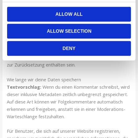
einbetten und deine Interaktion mit diesem eingebetteten
Inhalt aufzeichnen, inklusive deiner Interaktion mit dem
ALLOW ALL
eingebetteten Inhalt, falls du ein Konto hast und auf dieser
Website angemeldet bist.
ALLOW SELECTION
Mit wem wir deine Daten teilen
DENY
Textvorschlag:
Wenn du eine Zurücksetzung des
Passworts beantragst, wird deine IP-Adresse in der E-Mail
zur Zurücksetzung enthalten sein.
Wie lange wir deine Daten speichern
Textvorschlag:
Wenn du einen Kommentar schreibst, wird
dieser inklusive Metadaten zeitlich unbegrenzt gespeichert.
Auf diese Art können wir Folgekommentare automatisch
erkennen und freigeben, anstatt sie in einer Moderations-
Warteschlange festzuhalten.
Für Benutzer, die sich auf unserer Website registrieren,