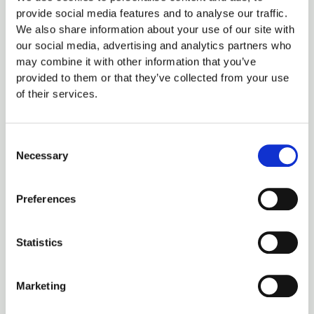
bleiben“ auswählst, wird deine Anmeldung zwei Wochen lang
provide social media features and to analyse our traffic.
aufrechterhalten. Mit der Abmeldung aus deinem Konto
We also share information about your use of our site with
werden die Anmelde-Cookies gelöscht.
our social media, advertising and analytics partners who
may combine it with other information that you’ve
Wenn du einen Artikel bearbeitest oder veröffentlichst, wird
provided to them or that they’ve collected from your use
ein zusätzlicher Cookie in deinem Browser gespeichert.
of their services.
Dieser Cookie enthält keine personenbezogenen Daten und
verweist nur auf die Beitrags-ID des Artikels, den du gerade
Consent
bearbeitet hast. Der Cookie verfällt nach einem Tag.
Necessary
Selection
Eingebettete Inhalte von anderen Websites
Textvorschlag:
Beiträge auf dieser Website können
Preferences
eingebettete Inhalte beinhalten (z. B. Videos, Bilder,
Beiträge etc.). Eingebettete Inhalte von anderen Websites
Statistics
verhalten sich exakt so, als ob der Besucher die andere
Website besucht hätte.
Marketing
Diese Websites können Daten über dich sammeln, Cookies
benutzen, zusätzliche Tracking-Dienste von Dritten